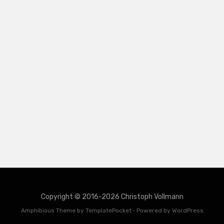
Copyright © 2016-2026 Christoph Vollmann
Amphibious Theme by
TemplatePocket
⋅
Powered by
WordPress