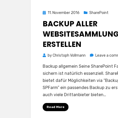
Posted
11. November 2016
SharePoint
on
BACKUP ALLER
WEBSITESAMMLUN
ERSTELLEN
by
Christoph Vollmann
Leave a co
Backup allgemein Seine SharePoint F
sichern ist natürlich essenziell. Share
bietet dafür Möglichkeiten via “Backu
SPFarm” ein passendes Backup zu erst
auch viele Drittanbieter bieten…
Read More