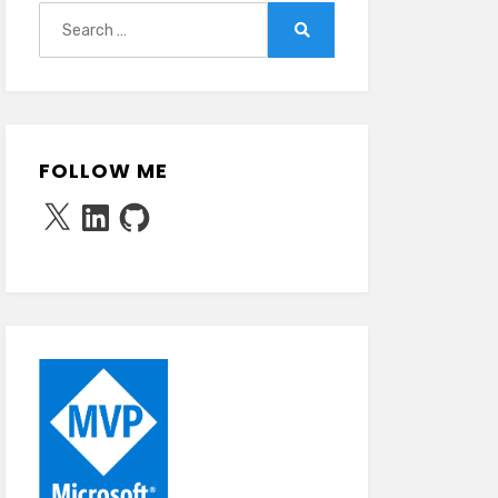
Search
for:
Search
FOLLOW ME
X
LinkedIn
GitHub