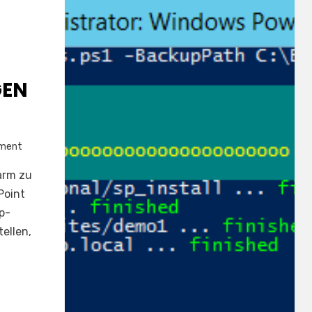
GEN
on
mment
Backup
arm zu
aller
Point
Websitesammlungen
p-
erstellen
ellen,