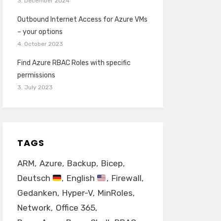
3. December 2024
Outbound Internet Access for Azure VMs
– your options
4. October 2023
Find Azure RBAC Roles with specific
permissions
3. July 2023
TAGS
ARM
Azure
Backup
Bicep
Deutsch
English
Firewall
Gedanken
Hyper-V
MinRoles
Network
Office 365