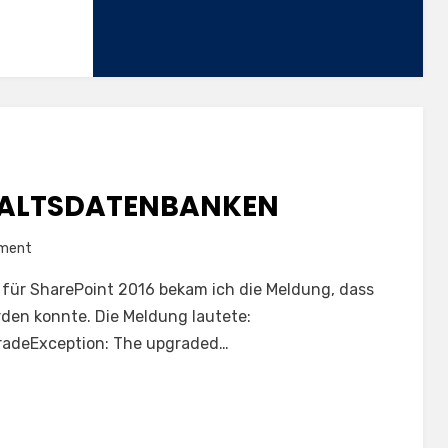
HALTSDATENBANKEN
on
mment
Upgrade
 für SharePoint 2016 bekam ich die Meldung, dass
aller
den konnte. Die Meldung lautete:
Inhaltsdatenbanken
radeException: The upgraded…