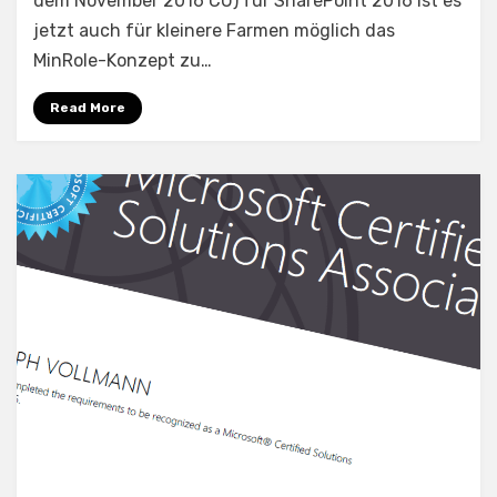
dem November 2016 CU) für SharePoint 2016 ist es
2016
jetzt auch für kleinere Farmen möglich das
MinRoles:
MinRole-Konzept zu…
Suchkomponen
manuell
Read More
verschieben