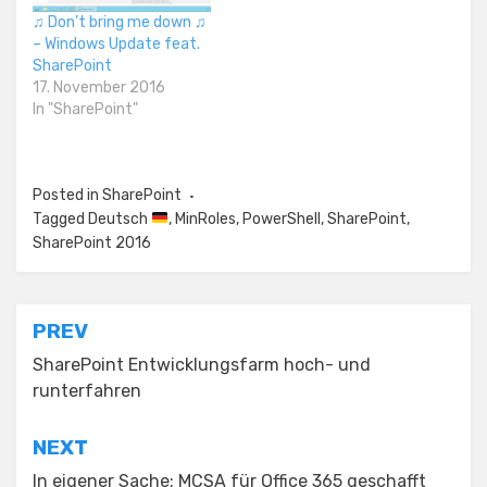
♫ Don’t bring me down ♫
– Windows Update feat.
SharePoint
17. November 2016
In "SharePoint"
Posted in
SharePoint
Tagged
Deutsch
,
MinRoles
,
PowerShell
,
SharePoint
,
SharePoint 2016
Post
PREV
navigation
SharePoint Entwicklungsfarm hoch- und
runterfahren
NEXT
In eigener Sache: MCSA für Office 365 geschafft