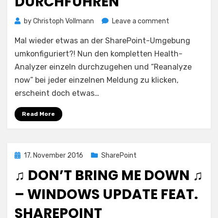
DURCHFÜHREN
on
by
Christoph Vollmann
Leave a comment
Alle
Mal wieder etwas an der SharePoint-Umgebung
Health
Analyzer
umkonfiguriert?! Nun den kompletten Health-
–
Analyzer einzeln durchzugehen und “Reanalyze
Prüfungen
now” bei jeder einzelnen Meldung zu klicken,
auf
erscheint doch etwas…
einmal
durchführen
Read More
Posted
17. November 2016
SharePoint
on
♫ DON’T BRING ME DOWN ♫
– WINDOWS UPDATE FEAT.
SHAREPOINT