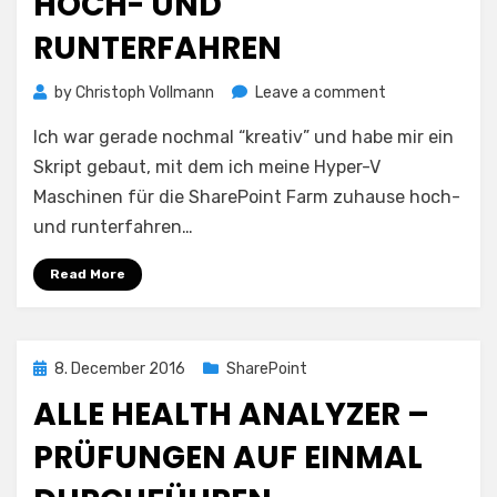
HOCH- UND
RUNTERFAHREN
on
by
Christoph Vollmann
Leave a comment
SharePoint
Ich war gerade nochmal “kreativ” und habe mir ein
Entwicklungsf
hoch-
Skript gebaut, mit dem ich meine Hyper-V
und
Maschinen für die SharePoint Farm zuhause hoch-
runterfahren
und runterfahren…
Read More
Posted
8. December 2016
SharePoint
on
ALLE HEALTH ANALYZER –
PRÜFUNGEN AUF EINMAL