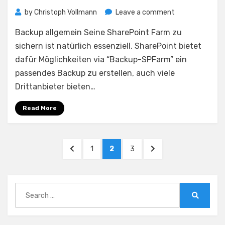
on
by
Christoph Vollmann
Leave a comment
Backup
Backup allgemein Seine SharePoint Farm zu
aller
Websitesamml
sichern ist natürlich essenziell. SharePoint bietet
erstellen
dafür Möglichkeiten via “Backup-SPFarm” ein
passendes Backup zu erstellen, auch viele
Drittanbieter bieten…
Read More
Posts
PREVIOUS
PAGE
PAGE
PAGE
NEXT
1
2
3
pagination
PAGE
PAGE
Search
for:
Search