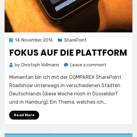
Posted
14. November 2016
SharePoint
on
FOKUS AUF DIE PLATTFORM
on
by
Christoph Vollmann
Leave a comment
Fokus
Momentan bin ich mit der COMPAREX SharePoint
auf
die
Roadshow unterwegs in verschiedenen Städten
Plattform
Deutschlands (diese Woche noch in Düsseldorf
und in Hamburg). Ein Thema, welches ich…
Read More