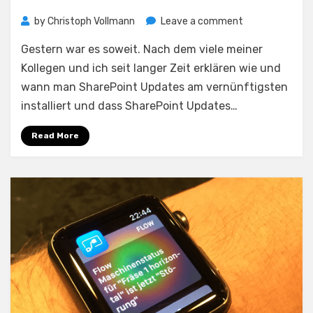
on
by
Christoph Vollmann
Leave a comment
♫
Gestern war es soweit. Nach dem viele meiner
Don’t
bring
Kollegen und ich seit langer Zeit erklären wie und
me
wann man SharePoint Updates am vernünftigsten
down
installiert und dass SharePoint Updates…
♫
–
Read More
Windows
Update
feat.
SharePoint