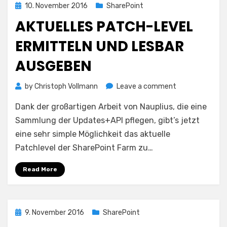
Posted
10. November 2016
SharePoint
on
AKTUELLES PATCH-LEVEL
ERMITTELN UND LESBAR
AUSGEBEN
on
by
Christoph Vollmann
Leave a comment
Aktuelles
Dank der großartigen Arbeit von Nauplius, die eine
Patch-
Level
Sammlung der Updates+API pflegen, gibt’s jetzt
ermitteln
eine sehr simple Möglichkeit das aktuelle
und
Patchlevel der SharePoint Farm zu…
lesbar
ausgeben
Read More
Posted
9. November 2016
SharePoint
on