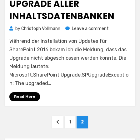
UPGRADE ALLER
INHALTSDATENBANKEN
on
by
Christoph Vollmann
Leave a comment
Upgrade
Während der Installation von Updates für
aller
Inhaltsdatenb
SharePoint 2016 bekam ich die Meldung, dass das
Upgrade nicht abgeschlossen werden konnte. Die
Meldung lautete:
Microsoft.SharePoint.Upgrade.SPUpgradeExceptio
n: The upgraded…
Read More
Posts
PREVIOUS
PAGE
PAGE
1
2
pagination
PAGE