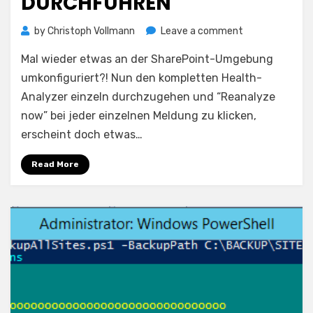
DURCHFÜHREN
on
by
Christoph Vollmann
Leave a comment
Alle
Mal wieder etwas an der SharePoint-Umgebung
Health
Analyzer
umkonfiguriert?! Nun den kompletten Health-
–
Analyzer einzeln durchzugehen und “Reanalyze
Prüfungen
now” bei jeder einzelnen Meldung zu klicken,
auf
erscheint doch etwas…
einmal
durchführen
Read More