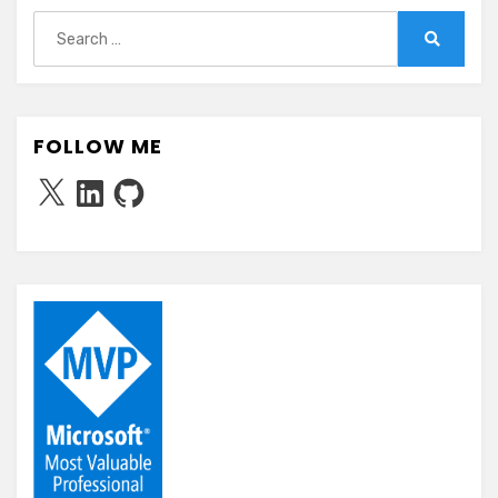
Search
for:
Search
FOLLOW ME
X
LinkedIn
GitHub