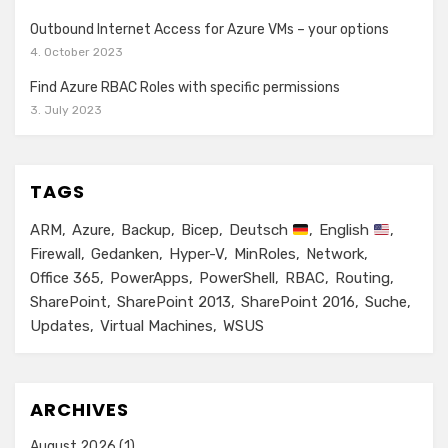
Outbound Internet Access for Azure VMs – your options
4. October 2023
Find Azure RBAC Roles with specific permissions
3. July 2023
TAGS
ARM
Azure
Backup
Bicep
Deutsch
English
Firewall
Gedanken
Hyper-V
MinRoles
Network
Office 365
PowerApps
PowerShell
RBAC
Routing
SharePoint
SharePoint 2013
SharePoint 2016
Suche
Updates
Virtual Machines
WSUS
ARCHIVES
August 2026
(1)