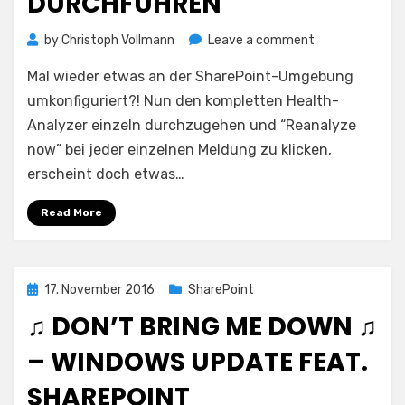
DURCHFÜHREN
on
by
Christoph Vollmann
Leave a comment
Alle
Mal wieder etwas an der SharePoint-Umgebung
Health
Analyzer
umkonfiguriert?! Nun den kompletten Health-
–
Analyzer einzeln durchzugehen und “Reanalyze
Prüfungen
now” bei jeder einzelnen Meldung zu klicken,
auf
erscheint doch etwas…
einmal
durchführen
Read More
Posted
17. November 2016
SharePoint
on
♫ DON’T BRING ME DOWN ♫
– WINDOWS UPDATE FEAT.
SHAREPOINT