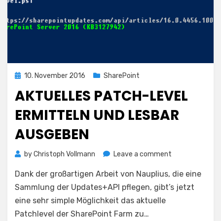
Posted
10. November 2016
SharePoint
on
AKTUELLES PATCH-LEVEL
ERMITTELN UND LESBAR
AUSGEBEN
on
by
Christoph Vollmann
Leave a comment
Aktuelles
Dank der großartigen Arbeit von Nauplius, die eine
Patch-
Level
Sammlung der Updates+API pflegen, gibt’s jetzt
ermitteln
eine sehr simple Möglichkeit das aktuelle
und
Patchlevel der SharePoint Farm zu…
lesbar