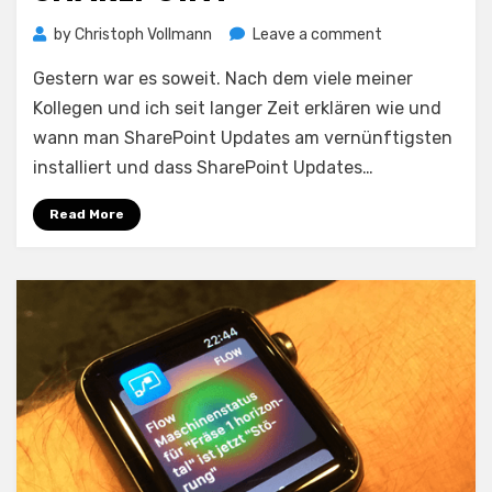
on
by
Christoph Vollmann
Leave a comment
♫
Gestern war es soweit. Nach dem viele meiner
Don’t
bring
Kollegen und ich seit langer Zeit erklären wie und
me
wann man SharePoint Updates am vernünftigsten
down
installiert und dass SharePoint Updates…
♫
–
Read More
Windows
Update
feat.
SharePoint