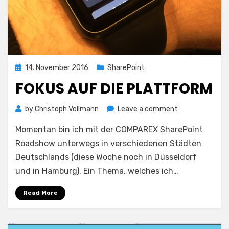
Posted
14. November 2016
SharePoint
on
FOKUS AUF DIE PLATTFORM
on
by
Christoph Vollmann
Leave a comment
Fokus
Momentan bin ich mit der COMPAREX SharePoint
auf
die
Roadshow unterwegs in verschiedenen Städten
Plattform
Deutschlands (diese Woche noch in Düsseldorf
und in Hamburg). Ein Thema, welches ich…
Read More